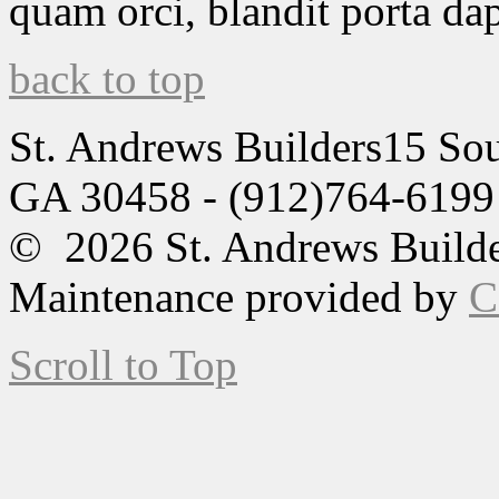
quam orci, blandit porta dap
back to top
St. Andrews Builders
15 Sou
GA 30458 - (912)764-6199
© 2026 St. Andrews Builde
Maintenance provided by
C
Scroll to Top